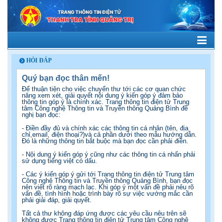
HỎI ĐÁP
Quý bạn đọc thân mến!
Để thuận tiện cho việc chuyển thư tới các cơ quan chức
năng xem xét, giải quyết nội dung ý kiến góp ý đảm bảo
thông tin góp ý là chính xác. Trang thông tin điện tử Trung
tâm Công nghệ Thông tin và Truyền thông Quảng Bình đề
nghị bạn đọc:
- Điền đầy đủ và chính xác các thông tin cá nhân (tên, địa
chỉ,email, điện thoại?)và cả phần dưới theo mẫu hướng dẫn.
Đó là những thông tin bắt buộc mà bạn đọc cần phải điền.
- Nội dung ý kiến góp ý cũng như các thông tin cá nhấn phải
sử dụng tiếng việt có dấu.
- Các ý kiến góp ý gửi tới Trang thông tin điện tử Trung tâm
Công nghệ Thông tin và Truyền thông Quảng Bình, bạn đọc
nên viết rõ ràng mạch lạc. Khi góp ý một vấn đề phải nêu rõ
vấn đề, tình hình hoặc trình bày rõ sự việc vướng mắc cần
phải giải đáp, giải quyết.
Tất cả thư không đáp ứng được các yêu cầu nêu trên sẽ
không được Trang thông tin điện tử Trung tâm Công nghệ