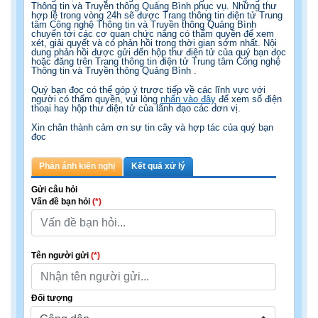
Thông tin và Truyền thông Quảng Bình phục vụ. Những thư
hợp lệ trong vòng 24h sẽ được Trang thông tin điện tử Trung
tâm Công nghệ Thông tin và Truyền thông Quảng Bình
chuyển tới các cơ quan chức năng có thẩm quyền để xem
xét, giải quyết và có phản hồi trong thời gian sớm nhất. Nội
dung phản hồi được gửi đến hộp thư điện tử của quý bạn đọc
hoặc đăng trên Trang thông tin điện tử Trung tâm Công nghệ
Thông tin và Truyền thông Quảng Bình .
Quý bạn đọc có thể góp ý trược tiếp về các lĩnh vực với
người có thẩm quyền, vui lòng
nhấn vào đây
để xem số điện
thoại hay hộp thư điện tử của lãnh đạo các đơn vị.
Xin chân thành cảm ơn sự tin cây và hợp tác của quý bạn
đọc
Phản ánh kiến nghị
Kết quả xử lý
Gửi câu hỏi
Vấn đề bạn hỏi
(*)
Tên người gửi
(*)
Đối tượng