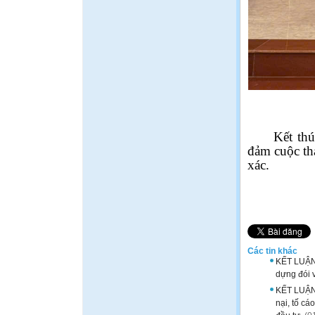
Kết thú
đảm cuộc th
xác.
Các tin khác
KẾT LUẬN 
dựng đói 
KẾT LUẬN 
nại, tố cá