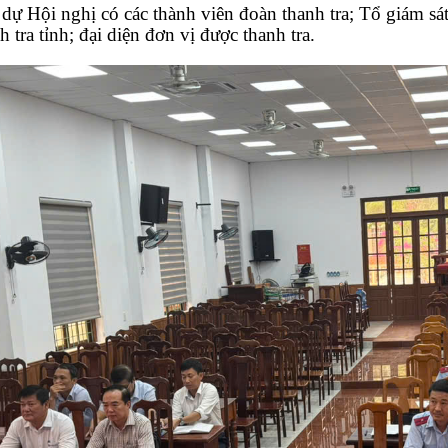
 dự
H
ội nghị có
các thành viên
đoàn thanh tra
; T
ổ giám sá
 tra tỉnh
; đại diện
đơn vị được thanh tra.