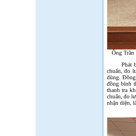
Ông Trần 
Phát 
chuẩn,
đo l
dùng
. Đồng
đồng bình t
thanh tra k
chuẩn,
đo l
nhận diện, l