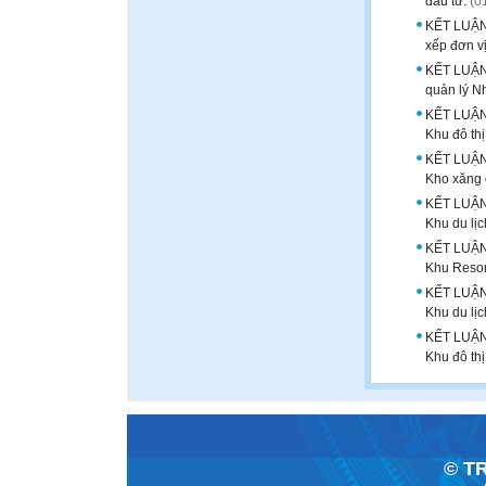
đầu tư.
(0
KẾT LUẬN T
xếp đơn v
KẾT LUẬN 
quản lý N
KẾT LUẬN 
Khu đô th
KẾT LUẬN 
Kho xăng 
KẾT LUẬN 
Khu du lị
KẾT LUẬN 
Khu Resor
KẾT LUẬN 
Khu du lịc
KẾT LUẬN 
Khu đô th
© T