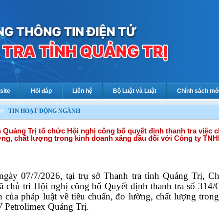
site
Hỏi đáp
Liên hệ
Bộ Luật và Luật
Chính sách mớ
TIN HOẠT ĐỘNG NGÀNH
h Quảng Trị tổ chức Hội nghị công bố quyết định thanh tra việc c
ờng, chất lượng trong kinh doanh xăng dầu đối với Công ty TN
ngày 07/7/2026, tại trụ sở Thanh tra tỉnh Quảng Trị, 
 chủ trì Hội nghị công bố Quyết định thanh tra số 31
 của pháp luật về tiêu chuẩn,
đo lường, chất lượng tron
V
Petrolimex Quảng Trị
.