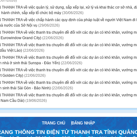
1/07/2026)
HANH TRA về việc quản lý, sử dụng, sắp xếp lại, xử lý và khai thác cơ sở nhà, đấ
ị hành chính, sắp xếp tổ chức bộ máy
(30/06/2026)
THANH TRA về việc chấp hành các quy định của pháp luật về người Việt Nam đi l
hà nước của Sở Nội vụ
(29/06/2026)
THANH TRA về việc thanh tra chuyên đề đối với các dự án có khó khăn, vướng mắc,
ị Eurowindow Grand City)
(22/06/2026)
THANH TRA về việc thanh tra chuyên đề đối với các dự án có khó khăn, vướng mắc,
dầu Việt Lào)
(22/06/2026)
THANH TRA về việc thanh tra chuyên đề đối với các dự án có khó khăn, vướng mắc,
ch nhà ở sinh thái Sunspa - Đảo Yến)
(22/06/2026)
THANH TRA về việc thanh tra chuyên đề đối với các dự án có khó khăn, vướng mắc,
t Golden City)
(22/06/2026)
THANH TRA về việc thanh tra chuyên đề đối với các dự án có khó khăn, vướng mắc,
h sinh thái Sài Gòn - Bảo Ninh)
(22/06/2026)
THANH TRA về việc thanh tra chuyên đề đối với các dự án có khó khăn, vướng mắc,
ị Nam Cầu Dài)
(19/06/2026)
TRANG CHỦ
ĐĂNG NHẬP
RANG THÔNG TIN ĐIỆN TỬ THANH TRA TỈNH QUẢNG