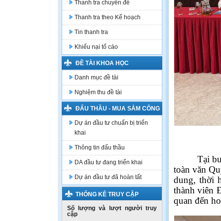
Thanh tra chuyên đề
Thanh tra theo Kế hoạch
Tin thanh tra
Khiếu nại tố cáo
ĐỀ TÀI KHOA HỌC
Danh mục đề tài
Nghiệm thu đề tài
ĐẤU THẦU - MUA SẮM CÔNG
Dự án đầu tư chuẩn bị triển
khai
Thông tin đấu thầu
Tại b
DA đầu tư đang triển khai
toàn văn Qu
Dự án đầu tư đã hoàn tất
dung, thời 
thành viên Đ
THỐNG KÊ TRUY CẬP
quan đến ho
Số lượng và lượt người truy
cập