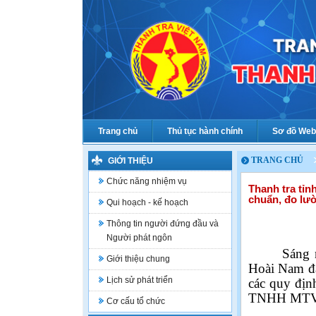
Trang chủ
Thủ tục hành chính
Sơ đồ Web
TRANG CHỦ
GIỚI THIỆU
Chức năng nhiệm vụ
Thanh tra tỉn
chuẩn, đo lư
Qui hoạch - kế hoạch
Thông tin người đứng đầu và
Người phát ngôn
Sáng 
Giới thiệu chung
Hoài Nam đã
Lịch sử phát triển
các quy định
TNHH MT
Cơ cấu tổ chức