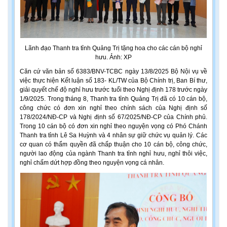
Lãnh đạo Thanh tra tỉnh Quảng Trị tặng hoa cho các cán bộ nghỉ
hưu. Ảnh: XP
Căn cứ văn bản số 6383/BNV-TCBC ngày 13/8/2025 Bộ Nội vụ về
việc thực hiện Kết luận số 183- KL/TW của Bộ Chính trị, Ban Bí thư,
giải quyết chế độ nghỉ hưu trước tuổi theo Nghị định 178 trước ngày
1/9/2025. Trong tháng 8, Thanh tra tỉnh Quảng Trị đã có 10 cán bộ,
công chức có đơn xin nghỉ theo chính sách của Nghị định số
178/2024/NĐ-CP và Nghị định số 67/2025/NĐ-CP của Chính phủ.
Trong 10 cán bộ có đơn xin nghỉ theo nguyện vọng có Phó Chánh
Thanh tra tỉnh Lê Sa Huỳnh và 4 nhân sự giữ chức vụ quản lý. Các
cơ quan có thẩm quyền đã chấp thuận cho 10 cán bộ, công chức,
người lao động của ngành Thanh tra tỉnh nghỉ hưu, nghỉ thôi việc,
nghỉ chấm dứt hợp đồng theo nguyện vọng cá nhân.