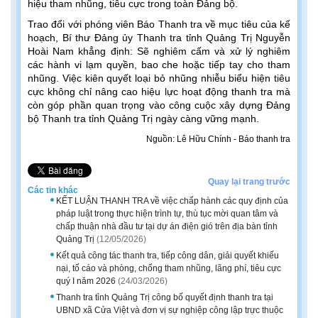
hiệu tham nhũng, tiêu cực trong toàn Đảng bộ.
Trao đổi với phóng viên Báo Thanh tra về mục tiêu của kế
hoạch, Bí thư Đảng ủy Thanh tra tỉnh Quảng Trị Nguyễn
Hoài Nam khẳng định: Sẽ nghiêm cấm và xử lý nghiêm
các hành vi lạm quyền, bao che hoặc tiếp tay cho tham
nhũng. Việc kiên quyết loại bỏ nhũng nhiễu biểu hiện tiêu
cực không chỉ nâng cao hiệu lực hoạt động thanh tra mà
còn góp phần quan trọng vào công cuộc xây dựng Đảng
bộ Thanh tra tỉnh Quảng Trị ngày càng vững mạnh.
Nguồn: Lê Hữu Chính - Báo thanh tra
Quay lại trang trước
Các tin khác
KẾT LUẬN THANH TRA về việc chấp hành các quy định của
pháp luật trong thực hiện trình tự, thù tục mời quan tâm và
chấp thuận nhà đầu tư tại dự án điện gió trên địa bàn tỉnh
Quảng Trị
(12/05/2026)
Kết quả công tác thanh tra, tiếp công dân, giải quyết khiếu
nại, tố cáo và phòng, chống tham nhũng, lãng phí, tiêu cực
quý I năm 2026
(24/03/2026)
Thanh tra tỉnh Quảng Trị công bố quyết định thanh tra tại
UBND xã Cửa Việt và đơn vị sự nghiệp công lập trực thuộc