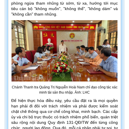
phòng ngừa tham nhũng từ sớm, từ xa, hướng tới mục
tiêu cán bộ "không muốn", "không thể", "không dám" và
"không cần" tham nhũng.
Chánh Thanh tra Quảng Trị Nguyễn Hoài Nam chỉ đạo công tác xác
minh tài sản thu nhập. Ảnh: LHC
Để hiện thực hóa điều này, yêu cầu đặt ra là mọi quyền
hạn phải đi đôi với trách nhiệm và phải được kiểm soát
chặt chẽ thông qua cơ chế công khai, minh bạch. Các cấp
ủy và chi bộ trực thuộc có trách nhiệm phổ biến, quán triệt
sâu rộng nội dung Quy định 131-QĐ/TW đến từng công
chức, người lao động. Qua đó, mỗi cá nhân phải tự soi, tự