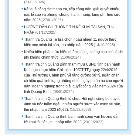
(31/03/2026)
Kết quả công tác thanh tra, tiếp công dân, giải quyết khiếu
nại, tố cáo và phòng, chống tham nhũng, lãng phí, tiêu cực
năm 2025
(27/01/2026)
HƯỚNG DẪN GHI THÔNG TIN KÊ KHAI TÀI SẢN, THU
NHẬP
(01/12/2025)
Thanh tra Quảng Trị lựa chọn ngẫu nhiên 11 người thực
hiện xác minh tài sản, thu nhập năm 2025
(14/10/2025)
Nhiều biện pháp hữu hiệu nhằm tiếp tục nâng cao chỉ số chi
phí không chính thức
(21/06/2024)
Thanh tra tỉnh Quảng Bình tham mưu UBND tỉnh ban hành
Kế hoạch thực hiện Chỉ thị số 10/CT-TTg ngày 22/4/2019
của Thủ tướng Chính phủ về tăng cường xử lý, ngăn chặn
có hiệu quả tình trạng nhũng nhiễu, gây phiền hà cho người
dân, doanh nghiệp trong giải quyết công việc năm 2024 của
tỉnh Quảng Bình.
(08/01/2024)
Thanh tra tỉnh Quảng Bình tổ chức Hội nghị công bố quyết
định và bốc thăm ngẫu nhiên người được xác minh tài sản,
thu nhập năm 2023 (đợt 2).
(15/12/2023)
Thanh tra tỉnh Quảng Bình ban hành công văn hướng dẫn
kê khai tài sản, thu nhập năm 2023
(23/11/2023)