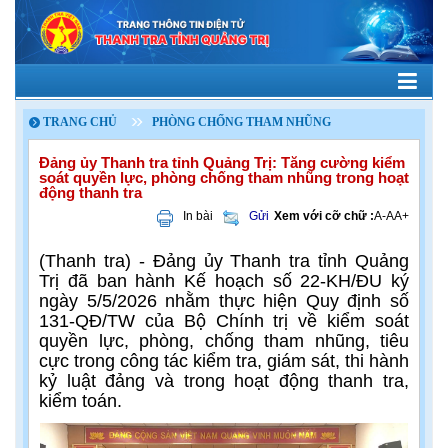
TRANG CHỦ
PHÒNG CHỐNG THAM NHŨNG
Đảng ủy Thanh tra tỉnh Quảng Trị: Tăng cường kiểm
soát quyền lực, phòng chống tham nhũng trong hoạt
động thanh tra
In bài
Gửi
Xem với cỡ chữ :
A-
A
A+
(Thanh tra) - Đảng ủy Thanh tra tỉnh Quảng
Trị đã ban hành Kế hoạch số 22-KH/ĐU ký
ngày 5/5/2026 nhằm thực hiện Quy định số
131-QĐ/TW của Bộ Chính trị về kiểm soát
quyền lực, phòng, chống tham nhũng, tiêu
cực trong công tác kiểm tra, giám sát, thi hành
kỷ luật đảng và trong hoạt động thanh tra,
kiểm toán.