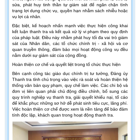
sửa, phát huy tinh thần tự giám sát để ngăn chặn tình
trạng lợi dụng chức vụ, quyền hạn nhằm sách nhiễu hoặc
vụ lợi cá nhân.
Đặc biệt, kế hoạch nhấn mạnh việc thực hiện công khai
kết luận thanh tra và kết quả xử lý vi phạm theo quy định
của pháp luật. Điều này nhằm phát huy tối đa vai trò giám
sát của Nhân dân, các tổ chức chính trị - xã hội và cơ
quan truyền thông, đảm bảo mọi hoạt động công vụ đều
nằm dưới sự giám sát của cộng đồng.
Hoàn thiện cơ chế và quyết liệt trong tổ chức thực hiện
Bên cạnh công tác giáo dục chính trị tư tưởng, Đảng ủy
Thanh tra tỉnh chú trọng vào việc rà soát và hoàn thiện hệ
thống văn bản quy phạm, quy chế làm việc. Các chi bộ và
đơn vị liên quan phải chủ động điều chỉnh, bổ sung các
quy trình nghiệp vụ thanh tra, giải quyết khiếu nại, tố cáo
để khắc phục những sơ hở dễ phát sinh tiêu cực, lãng phí.
Việc hoàn thiện cơ chế được xem là nền tảng để bảo đảm
tính độc lập, khách quan trong hoạt động thanh tra.